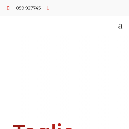
059 927745


a